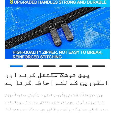
پیئ توشک منتقل کرنے اور
اسٹوریج کے لئے احاطہ کرتا ہے
چین میں جنکانگ کے پروڈیوسر اعلی معیار کی مصنوعات پیش
کرتے ہیں ، آپ کو اچھی قیمت پر منتقل اور اسٹوریج کے لئے
سیدھے اعلی معیار کے پی ای توشک کور خریدنے کا خیرمقدم کیا