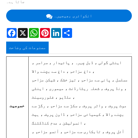
جاتا ہے۔
انکوائری بھیجیں۔
Facebook
X
WhatsApp
Pinterest
LinkedIn
Share
مصنوعات کی وضاحت
اینٹی گولی ، ڈبل چہرہ ، پائیدار ، سراسر ،
داغ مزاحم ، داغ سے بچنے والا ،
مسلسل ، پانی سے مزاحم ، تیز خشک ، شیکن مزاحم
، ونڈ پروف ، شعلہ ریٹارڈنٹ ، میموری ، اینٹی
ملڈیو ، فلوروسینٹ ،
موٹ پروف ، واٹر پروف ، سکڑ سے مزاحم ، رگڑ سے
خصوصیت
بچنے والا ، کیمیائی مزاحم ، ڈاون پروف ، ہیٹ
انسولیشن ، عدم کنڈکٹنگ ،
آئل پروف ، تابکاری سے مزاحم ، آنسو مزاحم ،