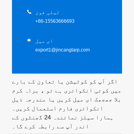
ٹیلی فون

+86-15563666693
ای میل

export1@jincangtarp.com
اگر آپ کو کوٹیشن یا تعاون کے بارے
میں کوئی انکوائری ہے تو ، براہ کرم
بلا جھجھک ای میل کریں یا مندرجہ ذیل
انکوائری فارم استعمال کریں۔
ہمارا سیلز نمائندہ 24 گھنٹوں کے
اندر آپ سے رابطہ کرے گا۔