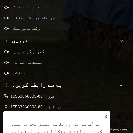
پیئ توشک بیگ
سوئمنگ پول کا احاطہ
حرکت پذیر بیگ
خبریں
کمپنی کی خبریں
صنعت کی خبریں
سوالات
ہم سے رابطہ کریں۔
فون:
+86-15563666693
موبائل:
+86-15563666693
X
export1@jincangtarp.com
ای میل:
ہم آپ کو براؤزنگ کا بہتر تجربہ پیش
پتہ:چیوئی صنعتی پارک ، زاؤیان ٹاؤن ، لینی شہر ، شینڈونگ
کرنے ، سائٹ ٹریفک کا تجزیہ کرنے اور