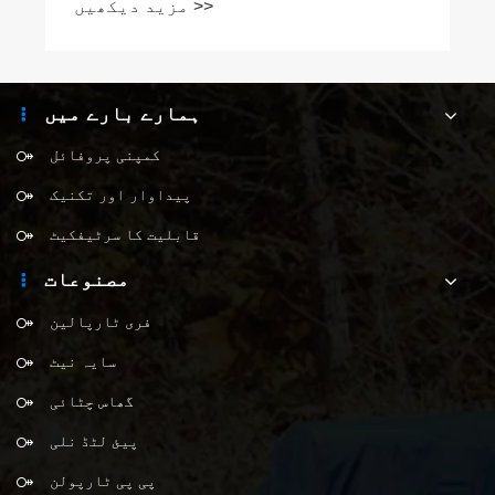
ہمارے بارے میں
کمپنی پروفائل
پیداوار اور تکنیک
قابلیت کا سرٹیفکیٹ
مصنوعات
فری ٹارپالین
سایہ نیٹ
گھاس چٹائی
پیئ لٹڈ نلی
پی پی ٹارپولن