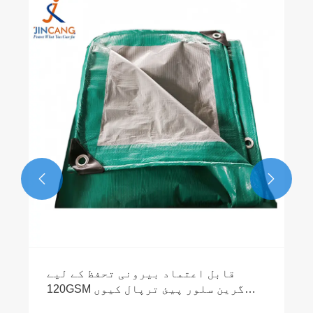
پیئ ٹارپالن لے جانے کے وقت احتیاطی
تدابیر
مزید دیکھیں >>

