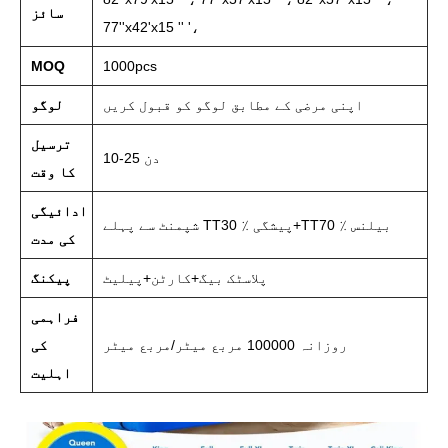
سائز
77''x42'x15 '' '،
MOQ
1000pcs
اپنی مرضی کے مطابق لوگو کو قبول کریں
لوگو
ترسیل
10-25 دن
کا وقت
ادائیگی
شپمنٹ سے پہلے TT30 ٪ پیشگی+TT70 ٪ بیلنس
کی مدت
پلاسٹک بیگ+کارٹن+پیلیٹ
پیکنگ
فراہمی
روزانہ 100000 مربع میٹر/مربع میٹر
کی
اہلیت