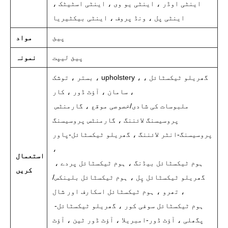
اینٹی اوڈر ، اینٹی یو وی ، اینٹی اسٹیٹک ،
اینٹی پل ، ونڈ پروف ، اینٹی بیکٹیریا
پیئ
مواد
پیئ لیپت
نمونہ
بستر ، توشک ، upholstery ، گھریلو ٹیکسٹائل ،
سامان ، آؤٹ ڈور ، کار ،
ملبوسات کی شادی/خصوصی موقع ، گارمنٹس
پروسیسنگ لائننگ ، گارمنٹس پروسیسنگ
پروسیسنگ-انٹر لائننگ ، گھریلو ٹیکسٹائل-پاور
،
استعمال
ہوم ٹیکسٹائل بیڈنگ ، ہوم ٹیکسٹائل پردے ،
کریں
گھریلو ٹیکسٹائل پِل ، ہوم ٹیکسٹائل بلینکس/
تھرو ، ہوم ٹیکسٹائل اسکارف اور شال ،
ہوم ٹیکسٹائل سوفی کور ، گھریلو ٹیکسٹائل-
پگھلی ، آؤٹ ڈور-امبریلا ، آؤٹ ڈور ٹین ، آؤٹ