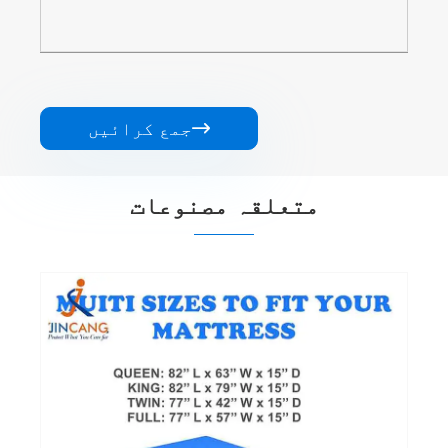

جمع کرائیں
متعلقہ مصنوعات
پیئ توشک بیگ
مزید دیکھیں >>