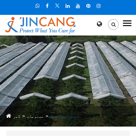
پیئ توشک بیگ
مصنوعات
گھر