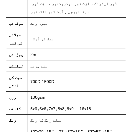
ڈور-ایگرنگ ، آؤٹ ڈور ایگریکلچر ، آؤٹ ڈور-
میٹالورجی ، آؤٹ ڈور انڈسٹری
ہیوی ویٹ
موٹائی
سپلائی
میک ٹو آرڈر
کی قسم
2m
چوڑائی
بنے ہوئے
ٹیکنکس
سوت کی
700D-1500D
گنتی
100gsm
وزن
5x6،6x6،7x7،8x8،9x9 ... 16x18
کثافت
نیلے رنگ کا رنگ
رنگ
82''x79'x15 '' ، 77''x57'x15 '' ، 82''x57''x15 '' ،