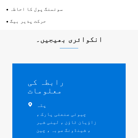
سوئمنگ پول کا احاطہ
حرکت پذیر بیگ
انکوائری بھیجیں۔
رابطہ کی
معلومات
پتہ

چیوئی صنعتی پارک ،
زاؤیان ٹاؤن ، لینی شہر
، شینڈونگ صوبہ ، چین