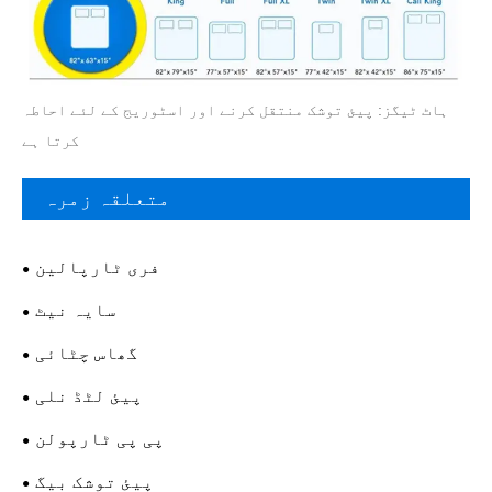
ہاٹ ٹیگز: پیئ توشک منتقل کرنے اور اسٹوریج کے لئے احاطہ
کرتا ہے
متعلقہ زمرہ
فری ٹارپالین
سایہ نیٹ
گھاس چٹائی
پیئ لٹڈ نلی
پی پی ٹارپولن
پیئ توشک بیگ