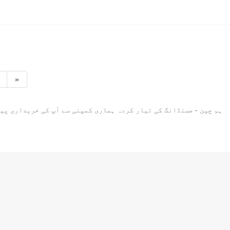
»
ہم چین - جسنڈانگ کی تیار کردہ ہماری کمپنی سے آپ کی خریداری پی