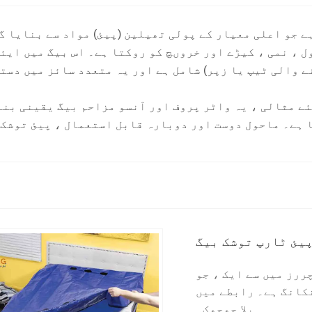
ے جو اعلی معیار کے پولی تھیلین (پیئ) مواد سے بنایا 
ل ، نمی ، کیڑے اور خروںچ کو روکتا ہے۔ اس بیگ میں ایئ
ے والی ٹیپ یا زپر) شامل ہے اور یہ متعدد سائز میں دست
ے مثالی ، یہ واٹر پروف اور آنسو مزاحم بیگ یقینی بنات
 ہے۔ ماحول دوست اور دوبارہ قابل استعمال ، پیئ توشک 
یئ ٹارپ توشک بیگ
ررز میں سے ایک ، جو
کانگ ہے۔ رابطے میں
بلا جھجھک۔