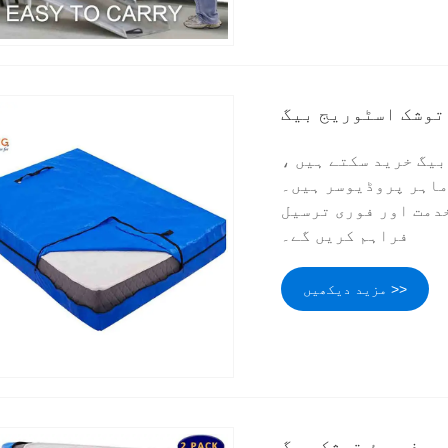
توشک اسٹوریج بیگ
یگ خرید سکتے ہیں ،
ماہر پروڈیوسر ہیں۔
خدمت اور فوری ترسیل
فراہم کریں گے۔
مزید دیکھیں >>
روف پیئ توشک بیگ