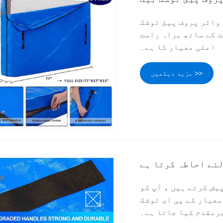
واٹر پروف پیئ توشک
ت کے ساتھ براہ راست
اعلی معیار کا ہے۔
مزید دیکھیں >>
ئے احاطہ کرتا ہے
ش کرتے ہیں ، آپ کو
معیار کے پی ای توشک
رمقدم کیا جاتا ہے۔