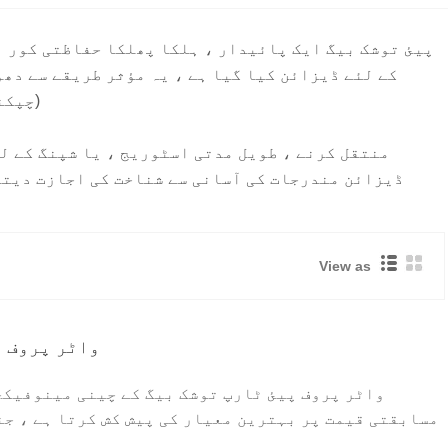
پیئ توشک بیگ ایک پائیدار ، ہلکا پھلکا حفاظتی کور ہ
کے لئے ڈیزائن کیا گیا ہے ، یہ مؤثر طریقے سے دھو
(چپکن
منتقل کرنے ، طویل مدتی اسٹوریج ، یا شپنگ کے لئ
ڈیزائن مندرجات کی آسانی سے شناخت کی اجازت دیتا
View as
واٹر پروف پ
واٹر پروف پیئ ٹارپ توشک بیگ کے چینی مینوفیکچ
مسابقتی قیمت پر بہترین معیار کی پیش کش کرتا ہے ، جن