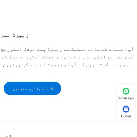
زپپرڈ پیئ 
آپ اعتماد کے ساتھ جنکنگ سے زپپرڈ پیئ توشک اسٹوریج ب
کیونکہ ہم اعلی معیار کے پی ای توشک اسٹوریج بیگ کے 
ہم وعدہ کرتے ہیں کہ آپ کو فروخت کے بعد کی بہترین 
انکوائری بھیجیں۔ >>
WhatsApp
E-Mail
واٹر پ