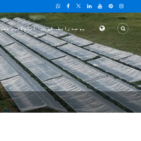
ہم سے رابطہ کریں
انکوائری بھی