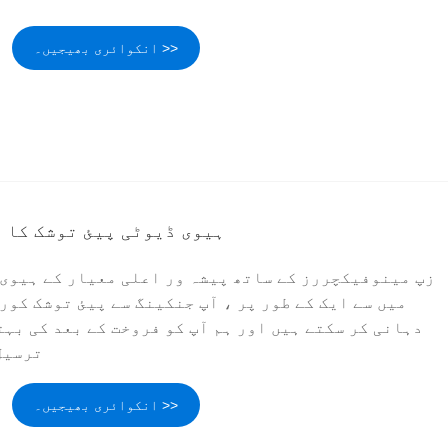
انکوائری بھیجیں۔ >>
ہیوی ڈیوٹی پیئ توشک کا 
زپ مینوفیکچررز کے ساتھ پیشہ ور اعلی معیار کے ہیوی 
میں سے ایک کے طور پر ، آپ جنکینگ سے پیئ توشک کور
دہانی کر سکتے ہیں اور ہم آپ کو فروخت کے بعد کی بہ
ترسیل
انکوائری بھیجیں۔ >>