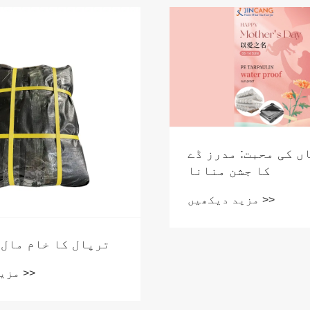
خوشخبری
ایک ماں کی محبت: 
کا جش
مزید دیکھیں >>
مزید دیکھیں >>