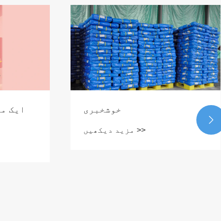
Linyi Jincang Plastic Products

Co., Ltd. نے بہار کے تہوار
کے بعد دوبارہ کام شروع
مزید دیکھیں >>
کیا