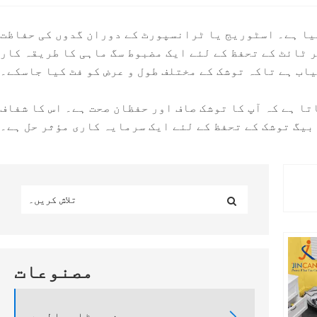
گیا ہے۔ اسٹوریج یا ٹرانسپورٹ کے دوران گدوں کی حفاظت
ر ٹائٹ کے تحفظ کے لئے ایک مضبوط سگ ماہی کا طریقہ کار
یاب ہے تاکہ توشک کے مختلف طول و عرض کو فٹ کیا جاسکے۔
ا ہے کہ آپ کا توشک صاف اور حفظان صحت ہے۔ اس کا شفاف
بیگ توشک کے تحفظ کے لئے ایک سرمایہ کاری مؤثر حل ہے۔
مصنوعات
فری ٹارپالین