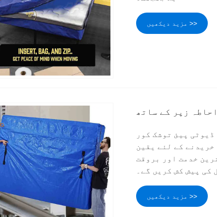
مزید دیکھیں >>
احاطہ زپر کے ساتھ
ڈیوٹی پیئ توشک کور
 خریدنے کے لئے یقین
ترین خدمت اور بروقت
 کی پیش کش کریں گے۔
مزید دیکھیں >>