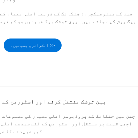
چین کے مینوفیکچررز جنکانگ کے ذریعہ اعلی معیار کے 
بیگ پیش کیے جاتے ہیں۔ پیئ توشک بیگ خریدیں جو کم قیم
انکوائری بھیجیں۔ >>
پیئ توشک منتقل کرنے اور اسٹوریج کے ل
چین میں جنکانگ کے پروڈیوسر اعلی معیار کی مصنوعات پی
اچھی قیمت پر منتقل اور اسٹوریج کے لئے سیدھے اعلی 
کور خریدنے کا خی