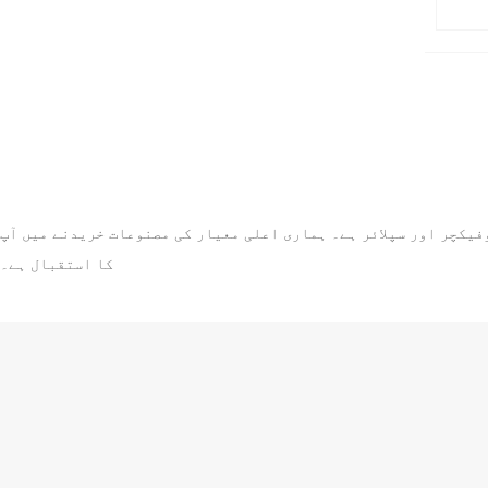
فیکچر اور سپلائر ہے۔ ہماری اعلی معیار کی مصنوعات خریدنے میں آپ
کا استقبال ہے۔