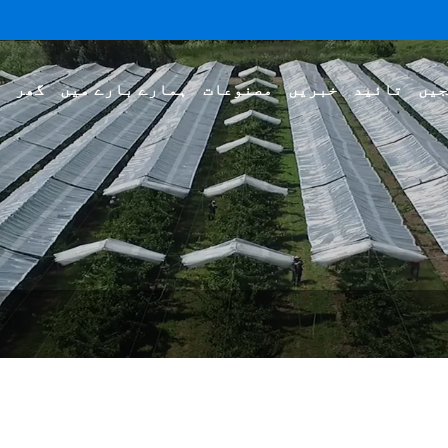
جیں
تائید
خبریں
مصنوعات
ہمارے بارے میں
گھر