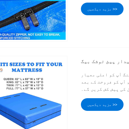
مزید دیکھیں >>
دار پیئ توشک بیگ
نگ آپ کو اعلی معیار
 آپ کو فروخت کے بعد
کی پیش کش کریں گے۔
مزید دیکھیں >>