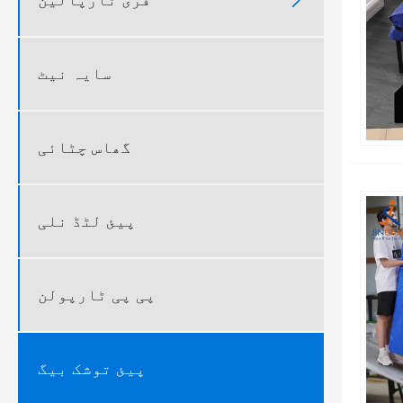

سایہ نیٹ
گھاس چٹائی
پیئ لٹڈ نلی
پی پی ٹارپولن
پیئ توشک بیگ