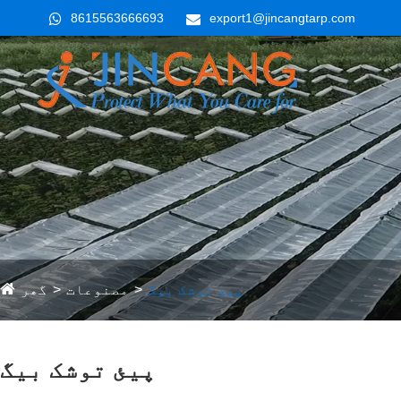
8615563666693
export1@jincangtarp.com
پیئ توشک بیگ
مصنوعات
گھر
پیئ توشک بیگ