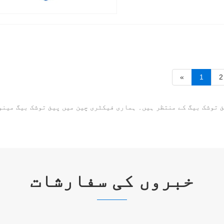
«
1
2
ئ توشک بیگ کے منتظر ہیں۔ ہماری فیکٹری چین میں پیئ توشک بیگ مینو
خبروں کی سفارشات