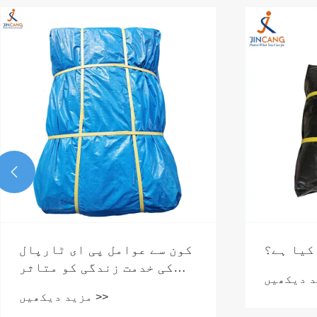
مدرز ڈے

ن منانا
ترپال کا خام مال کیا ہے؟
مزید دیکھیں >>