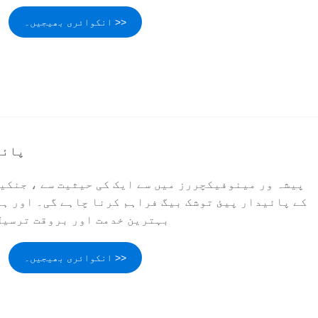
انکوائری بھیجیں۔ >>
پائی
پیشہ ور مینوفیکچررز میں سے ایک کی حیثیت سے ، جنکی
کے پائیدار پیئ توشک بیگ فراہم کرنا چاہے گی۔ اور ہم
بہترین خدمت اور بروقت ترسیل 
انکوائری بھیجیں۔ >>