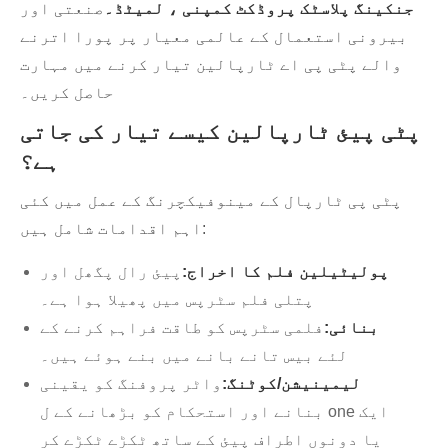
جنکینگ پلاسٹک پروڈکٹ کمپنی ، لمیٹڈ۔
صنعتی اور
بیرونی استعمال کے عالمی معیار پر پورا اترنے
والے پٹی پی اے ٹارپالین تیار کرنے میں مہارت
حاصل کریں۔
پٹی پیئ ٹارپالین کیسے تیار کی جاتی
ہے؟
پٹی پی ٹارپال کے مینوفیکچرنگ کے عمل میں کئی
اہم اقدامات شامل ہیں:
پولیٹیلین فلم کا اخراج:
پیئ رال پگھل اور
پتلی فلم سٹرپس میں پھیلا ہوا ہے۔
بنائی:
فلمی سٹرپس کو طاقت فراہم کرنے کے
لئے بیس تانے بانے میں بنے ہوئے ہیں۔
لیمینیشن/کوٹنگ:
واٹر پروفنگ کو یقینی
بنانے اور استحکام کو بڑھانے کے ل one ایک
یا دونوں اطراف پیئ کے ساتھ ٹکڑے ٹکڑے کر