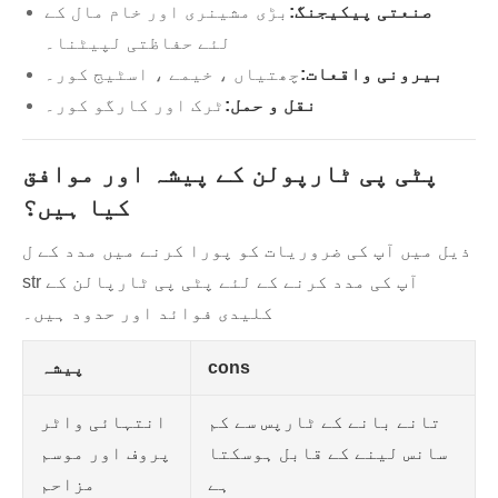
صنعتی پیکیجنگ:
بڑی مشینری اور خام مال کے
لئے حفاظتی لپیٹنا۔
بیرونی واقعات:
چھتیاں ، خیمے ، اسٹیج کور۔
نقل و حمل:
ٹرک اور کارگو کور۔
پٹی پی ٹارپولن کے پیشہ اور موافق
کیا ہیں؟
ذیل میں آپ کی ضروریات کو پورا کرنے میں مدد کے ل
str آپ کی مدد کرنے کے لئے پٹی پی ٹارپالن کے
کلیدی فوائد اور حدود ہیں۔
cons
پیشہ
تانے بانے کے ٹارپس سے کم
انتہائی واٹر
سانس لینے کے قابل ہوسکتا
پروف اور موسم
ہے
مزاحم