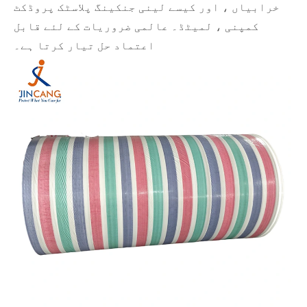
خرابیاں ، اور کیسے لینی جنکینگ پلاسٹک پروڈکٹ
کمپنی ، لمیٹڈ۔ عالمی ضروریات کے لئے قابل
اعتماد حل تیار کرتا ہے۔