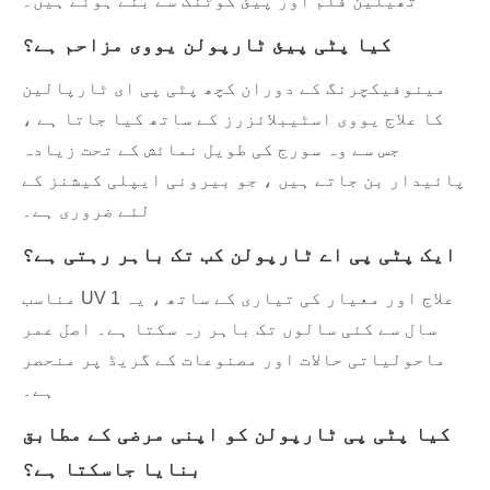
تھیلین فلم اور پیئ کوٹنگ سے بنے ہوئے ہیں۔
کیا پٹی پیئ ٹارپولن یووی مزاحم ہے؟
مینوفیکچرنگ کے دوران کچھ پٹی پی ای ٹارپالین
کا علاج یووی اسٹیبلائزرز کے ساتھ کیا جاتا ہے ،
جس سے وہ سورج کی طویل نمائش کے تحت زیادہ
پائیدار بن جاتے ہیں ، جو بیرونی ایپلی کیشنز کے
لئے ضروری ہے۔
ایک پٹی پی اے ٹارپولن کب تک باہر رہتی ہے؟
مناسب UV علاج اور معیار کی تیاری کے ساتھ ، یہ 1
سال سے کئی سالوں تک باہر رہ سکتا ہے۔ اصل عمر
ماحولیاتی حالات اور مصنوعات کے گریڈ پر منحصر
ہے۔
کیا پٹی پی ٹارپولن کو اپنی مرضی کے مطابق
بنایا جاسکتا ہے؟