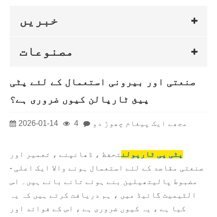
خبریں
مصنوعات
صنعتی اور بیرونی استعمال کے لئے پٹی
پیئ ٹارپالن کیوں ضروری ہے؟
مجھے ایک پیغام چھوڑ دو
4
2026-01-14
پٹی پی ٹارپولن
تحفظ ، ڈھانپنے ، تعمیر اور
صنعتی مقاصد کے لئے استعمال ہونے والا ایک اعلی -
مضبوط پالیتھیلین بنے ہوئے تانے بانے ہیں۔ اس
الٹیمیٹ گائیڈ میں ، ہم دریافت کرتے ہیں کہ یہ
کیا ہے ، یہ کیوں ضروری ہے ، اس کے فوائد اور