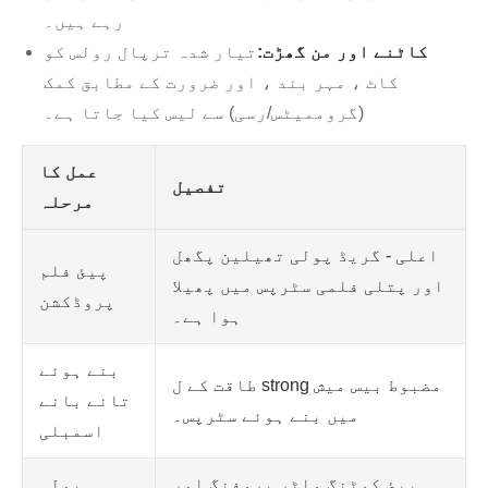
رہے ہیں۔
کاٹنے اور من گھڑت:
تیار شدہ ترپال رولس کو
کاٹ ، مہر بند ، اور ضرورت کے مطابق کمک
(گروممیٹس/رسی) سے لیس کیا جاتا ہے۔
عمل کا
تفصیل
مرحلہ
اعلی - گریڈ پولی تھیلین پگھل
پیئ فلم
اور پتلی فلمی سٹرپس میں پھیلا
پروڈکشن
ہوا ہے۔
بنے ہوئے
طاقت کے ل strong مضبوط بیس میش
تانے بانے
میں بنے ہوئے سٹرپس۔
اسمبلی
پیئ کوٹنگ واٹر پروفنگ اور
پولی