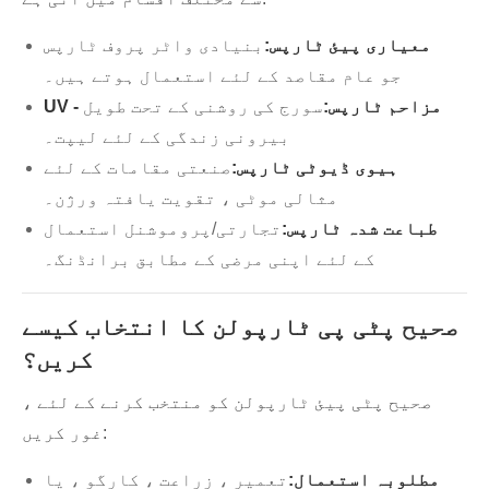
معیاری پیئ ٹارپس:
بنیادی واٹر پروف ٹارپس
جو عام مقاصد کے لئے استعمال ہوتے ہیں۔
UV - مزاحم ٹارپس:
سورج کی روشنی کے تحت طویل
بیرونی زندگی کے لئے لیپت۔
ہیوی ڈیوٹی ٹارپس:
صنعتی مقامات کے لئے
مثالی موٹی ، تقویت یافتہ ورژن۔
طباعت شدہ ٹارپس:
تجارتی/پروموشنل استعمال
کے لئے اپنی مرضی کے مطابق برانڈنگ۔
صحیح پٹی پی ٹارپولن کا انتخاب کیسے
کریں؟
صحیح پٹی پیئ ٹارپولن کو منتخب کرنے کے لئے ،
غور کریں:
مطلوبہ استعمال:
تعمیر ، زراعت ، کارگو ، یا