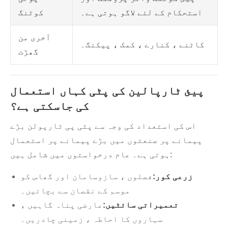
استحکام کے لئے لاگو ہوتی ہے۔
کوٹنگ
آخری من
کاٹنے ، کنارے ، کمک ، پیکنگ۔
گھڑت
پیئ ٹارپالین کی پٹی کہاں استعمال
کی جاسکتی ہے؟
اس کی استعداد کی وجہ سے پٹی پی ٹارپولن بڑے
پیمانے پر صنعتوں میں بڑے پیمانے پر استعمال
ہوتی ہے۔ عام درخواستوں میں شامل ہیں:
زرعی کور:
فصلوں ، سازوسامان اور گھاس کو
موسم کے نقصان سے بچائیں۔
تعمیراتی سائٹیں:
عارضی پناہ گاہیں ،
سہاروں کا احاطہ ، زمینی چادریں۔