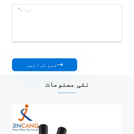

جمع کرائیں
نئی مصنوعات
تاکار پول کا احاطہ