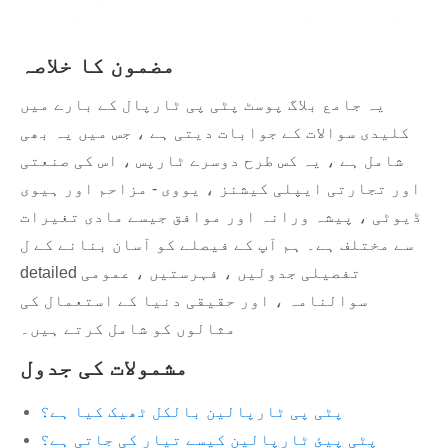
مضمون کا خلاصہ
یہ جامع بلاگ پوسٹ پٹی پی ٹارپال کے بارے میں
کلیدی سوالات کے جوابات دیتی ہے ، جس میں یہ بھی
شامل ہے ، یہ کس طرح دوسرے ٹارپس ، اس کی صنعتی
اور تجارتی ایپلی کیشنز ، یووی - مزاحم اور ہیوی
ڈیوٹی ، پیشہ ورانہ اور موافق جیسے مادی تغیرات
سے مختلف ہے۔ ہم آپ کے فیصلے کو آسان بنانے کے ل
detailed تفصیلی جدولیں ، فہرستیں ، عمومی
سوالنامہ ، اور حقیقی دنیا کے استعمال کی
مثالوں کو شامل کرتے ہیں۔
مشمولات کی جدول
پٹی پی ٹارپالین بالکل ٹھیک کیا ہے؟
پٹی پیئ ٹارپالین کیسے تیار کی جاتی ہے؟