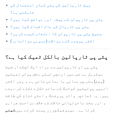
پیئ ٹارپالین کی پٹی کہاں استعمال کی
جاسکتی ہے؟
پٹی پی ٹارپولن کے پیشہ اور موافق کیا ہیں؟
پٹی پی ٹارپال کی عام اقسام کیا ہیں؟
صحیح پٹی پی ٹارپولن کا انتخاب کیسے کریں؟
اکثر پوچھے گئے سوالات (عمومی سوالنامہ)
پٹی پی ٹارپالین بالکل ٹھیک کیا ہے؟
پٹی پی ای ٹارپولین سے مراد ایک لچکدار شیٹ
میٹریل ہے جس میں اونچی تسلی بخش پولی تھیلین
(پیئ) سٹرپس بنائی یا بنائی جاتی ہے ، پھر اکثر
انہیں پولیٹین کوٹنگ کے ساتھ ٹکڑے ٹکڑے کر دیتے
ہیں۔ یہ ڈھانچہ واٹر پروفنگ ، اعلی تناؤ کی طاقت
، اور سخت ماحولیاتی حالات کے خلاف مزاحمت فراہم
کرتا ہے۔ مینوفیکچررز پسند کرتے ہیں
لینی