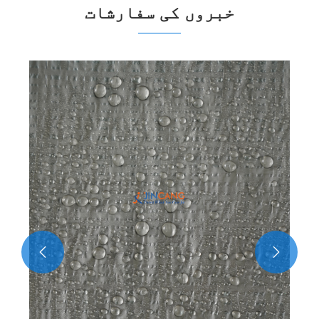
خبروں کی سفارشات
کے پی اے ٹارپولن کو کون
سے حالات ہونا چاہئے؟
مزید دیکھیں >>

