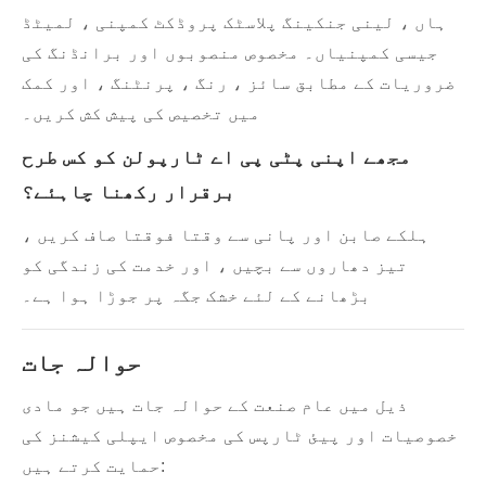
ہاں ، لینی جنکینگ پلاسٹک پروڈکٹ کمپنی ، لمیٹڈ
جیسی کمپنیاں۔ مخصوص منصوبوں اور برانڈنگ کی
ضروریات کے مطابق سائز ، رنگ ، پرنٹنگ ، اور کمک
میں تخصیص کی پیش کش کریں۔
مجھے اپنی پٹی پی اے ٹارپولن کو کس طرح
برقرار رکھنا چاہئے؟
ہلکے صابن اور پانی سے وقتا فوقتا صاف کریں ،
تیز دھاروں سے بچیں ، اور خدمت کی زندگی کو
بڑھانے کے لئے خشک جگہ پر جوڑا ہوا ہے۔
حوالہ جات
ذیل میں عام صنعت کے حوالہ جات ہیں جو مادی
خصوصیات اور پیئ ٹارپس کی مخصوص ایپلی کیشنز کی
حمایت کرتے ہیں: