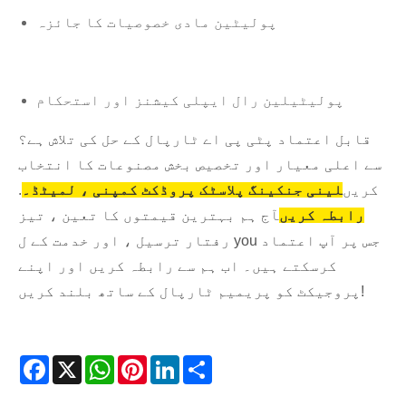
پولیٹین مادی خصوصیات کا جائزہ
پولیٹیلین رال ایپلی کیشنز اور استحکام
قابل اعتماد پٹی پی اے ٹارپال کے حل کی تلاش ہے؟
سے اعلی معیار اور تخصیص بخش مصنوعات کا انتخاب
کریں
لینی جنکینگ پلاسٹک پروڈکٹ کمپنی ، لمیٹڈ۔
.
رابطہ کریں
آج ہم بہترین قیمتوں کا تعین ، تیز
رفتار ترسیل ، اور خدمت کے ل you جس پر آپ اعتماد
کرسکتے ہیں۔ اب ہم سے رابطہ کریں اور اپنے
پروجیکٹ کو پریمیم ٹارپال کے ساتھ بلند کریں!
Facebook
X
WhatsApp
Pinterest
LinkedIn
Share