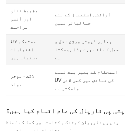
مضبوط تناؤ
آرائشی استعمال کے لئے
اور آنسو
جمالیاتی نہیں
مزاحمت
بھاری ڈیوٹی ورژن نقل و
UV مستحکم
حمل کے لئے بہت بڑا ہوسکتا
اختیارات
ہے
دستیاب ہیں
استحکام کے بغیر بہت لمبے
لاگت - مؤثر
UV کی نمائش میں کمی لائی
مواد
جاسکتی ہے
پٹی پی ٹارپال کی عام اقسام کیا ہیں؟
پٹی پی ٹارپولن کوٹنگ ، کثافت اور کمک کے لحاظ
سے مختلف اقسام میں آتی ہے: