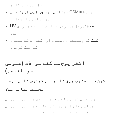
ذاتی پناہ گاہ؟
موٹائی اور جی ایس ایم:
اعلی GSM = مضبوط
اور زیادہ پائیدار۔
UV تحفظ:
طویل بیرونی نمائش کے لئے ضروری
ہے۔
کمک:
گروممیٹس ، رسیوں اور کنارے کے معیار
کو چیک کریں۔
اکثر پوچھے گئے سوالات (عمومی
سوالنامہ)
کون سا اسٹرپ پیئ ٹارپالن کینوس ٹارپال سے
مختلف بناتا ہے؟
روایتی کینوس کے مقابلے میں بنے ہوئے پولی
تھیلین فلم اور پیئ کوٹنگ سے بنے ہوئے پولی