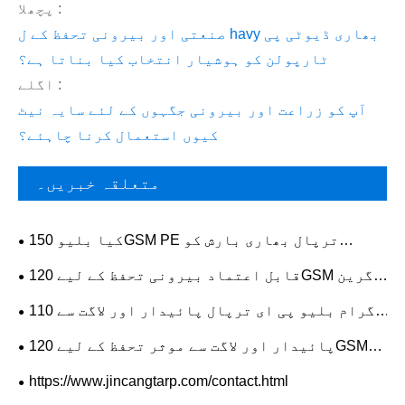
پچھلا :
صنعتی اور بیرونی تحفظ کے ل havy بھاری ڈیوٹی پی
ٹارپولن کو ہوشیار انتخاب کیا بناتا ہے؟
اگلے :
آپ کو زراعت اور بیرونی جگہوں کے لئے سایہ نیٹ
کیوں استعمال کرنا چاہئے؟
متعلقہ خبریں۔
کیا بلیو 150GSM PE ترپال بھاری بارش کو
برداشت کر سکتا ہے؟
قابل اعتماد بیرونی تحفظ کے لیے 120GSM گرین
سلور پیئ ترپال کیوں منتخب کریں؟
110 گرام بلیو پی ای ترپال پائیدار اور لاگت سے
موثر تحفظ کے لیے اسمارٹ انتخاب کیوں ہے؟
پائیدار اور لاگت سے موثر تحفظ کے لیے 120GSM
گرین پیئ ترپال کیوں منتخب کریں؟
https://www.jincangtarp.com/contact.html