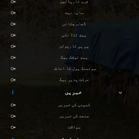
فری ٹارپالین
سایہ نیٹ
گھاس چٹائی
پیئ لٹڈ نلی
پی پی ٹارپولن
پیئ توشک بیگ
سوئمنگ پول کا احاطہ
حرکت پذیر بیگ
خبریں
کمپنی کی خبریں
صنعت کی خبریں
سوالات