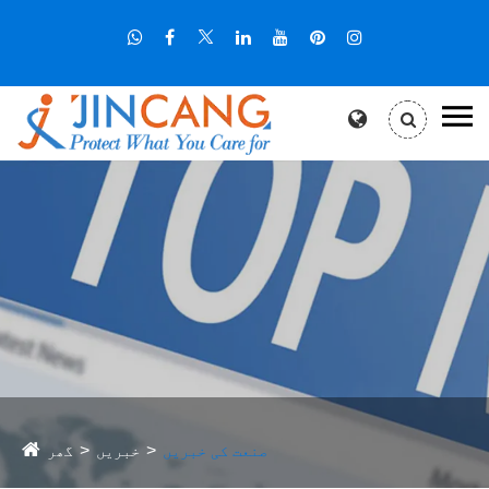
صنعت کی خبریں
خبریں
گھر