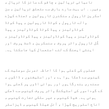
نامیاتی ترپالین ، چاقو کے سائز کا ترپال ،
وغیرہ۔ اب بہت سارے بارش سے متعلق ترپالین ، سن
اسکرین ٹارپول ، سنکنرن ٹارپولین ، ٹھنڈے کپڑے
والے ٹارپول ، کوٹڈ ٹارپولین ، پیڈ کوٹڈ
کوٹڈولینز ، پیڈ کوٹڈ کوٹڈولینز ، پیڈ
کوٹڈولینز ، پیڈ کوٹڈولینز ، پیڈ کوٹڈولینز ،
کُل ٹارپول واٹر پروف ، سنسکرین ، ڈسٹ پروف اور
اینٹی ایجنگ کے لئے استعمال کیا جاسکتا ہے۔
فصلوں کی کھلی ہوا کا احاطہ تھرمل موصلیت کے
کینوس سے ڈھکا ہوا ہے ، اور اسٹیشنوں ، ڈاکوں ،
سمندری بندرگاہوں اور ہوائی اڈوں پر کھلی ہوا
کے گوداموں کی اسٹیکنگ واٹر پروف کینوس سے ڈھکی
ہوئی ہے۔ شیڈ کینوس ، غیر ملکی تجارت کینوس ،
اناج اسٹوریج کپڑا ، آئل فیلڈ کینوس ، ڈیزاسٹر