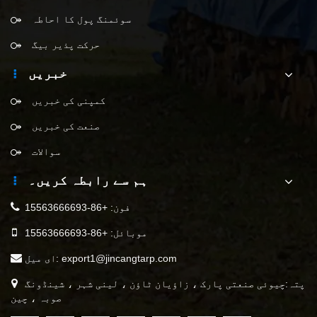
سوئمنگ پول کا احاطہ
حرکت پذیر بیگ
خبریں
کمپنی کی خبریں
صنعت کی خبریں
سوالات
ہم سے رابطہ کریں۔
فون:
+86-15563666693
موبائل:
+86-15563666693
export1@jincangtarp.com
ای میل:
پتہ:چیوئی صنعتی پارک ، زاؤیان ٹاؤن ، لینی شہر ، شینڈونگ
صوبہ ، چین