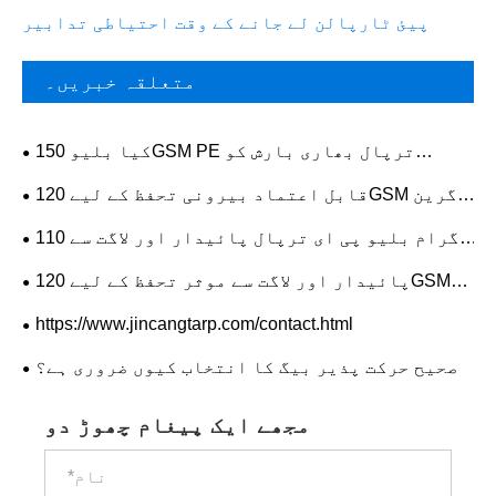
پیئ ٹارپالن لے جانے کے وقت احتیاطی تدابیر
متعلقہ خبریں۔
کیا بلیو 150GSM PE ترپال بھاری بارش کو
برداشت کر سکتا ہے؟
قابل اعتماد بیرونی تحفظ کے لیے 120GSM گرین
سلور پیئ ترپال کیوں منتخب کریں؟
110 گرام بلیو پی ای ترپال پائیدار اور لاگت سے
موثر تحفظ کے لیے اسمارٹ انتخاب کیوں ہے؟
پائیدار اور لاگت سے موثر تحفظ کے لیے 120GSM
گرین پیئ ترپال کیوں منتخب کریں؟
https://www.jincangtarp.com/contact.html
صحیح حرکت پذیر بیگ کا انتخاب کیوں ضروری ہے؟
مجھے ایک پیغام چھوڑ دو