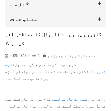
خبریں
مصنوعات
گاڑیوں پر پی اے ٹارپال کا حفاظتی اثر
کیا ہے؟
مجھے ایک پیغام چھوڑ دو
1
2025-07-02
گرم موسم گرما میں ، کی ایک پرت
فری
ٹارپالین
گاڑی کی حفاظت کے لئے باہر ہوادار گاڑی
پر ڈھانپ دیا گیا ہے۔
واٹر پروف
پی اے ٹارپالینز
عام طور پر مارکیٹ میں
شامل ہیں: پلاسٹک لیپت ٹارپالین ، موم ٹارپالین ،