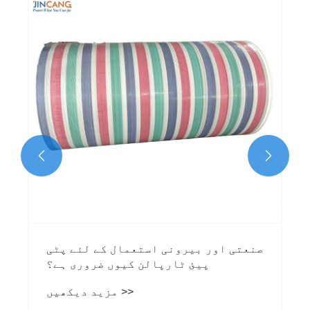


صنعتی اور بیرونی استعمال کے لئے پٹی
پیئ ٹارپالن کیوں ضروری ہے؟
مزید دیکھیں >>