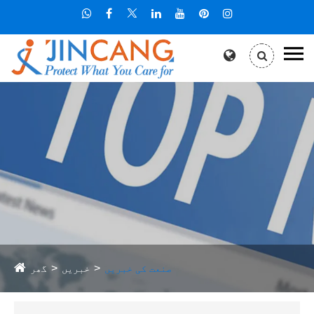
صنعت کی خبریں
خبریں
گھر