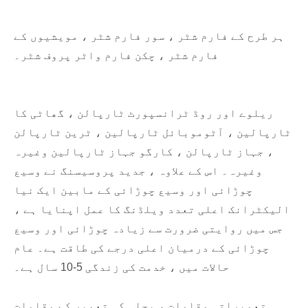
ہر طرح کے فارم شٹر ، سور فارم شٹر ، مویشیوں کے
فارم شٹر ، چکن فارم واٹر پروف شٹر۔
ریلوے اور روڈ ٹرانسپورٹ ٹارپالن ، گھاٹی کا
ٹارپالین ، آٹوموبائل ٹارپالین ، ٹرین ٹارپالن
، جہاز ٹارپالن ، کارگو جہاز ٹارپالین وغیرہ
وغیرہ۔ اس کے علاوہ ، جدید پروسیسنگ نے وسیع
چوڑائی اور وسیع چوڑائی کے مابین ایک نیا
الیکٹرانک اعلی تعدد ویلڈنگ کا عمل اپنایا ہے ،
جس میں روایتی ضرورت سے زیادہ چوڑائی اور وسیع
چوڑائی کے درمیان اعلی درجے کی طاقت ہے۔ عام
حالات میں ، خدمت کی زندگی 5-10 سال ہے۔
تعمیراتی مقامات ، بجلی کی تعمیر کے مقامات