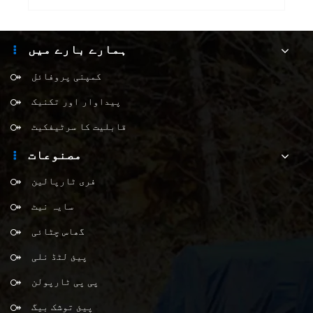
ہمارے بارے میں
کمپنی پروفائل
پیداوار اور تکنیک
قابلیت کا سرٹیفکیٹ
مصنوعات
فری ٹارپالین
سایہ نیٹ
گھاس چٹائی
پیئ لٹڈ نلی
پی پی ٹارپولن
پیئ توشک بیگ