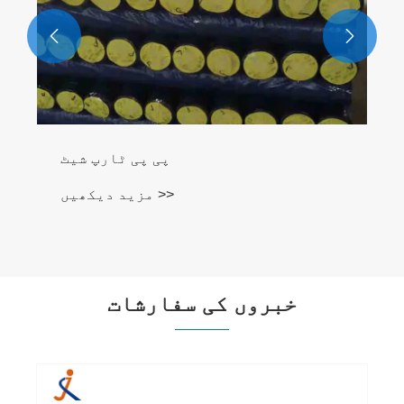


پی پی ٹارپ شیٹ
مزید دیکھیں >>
خبروں کی سفارشات