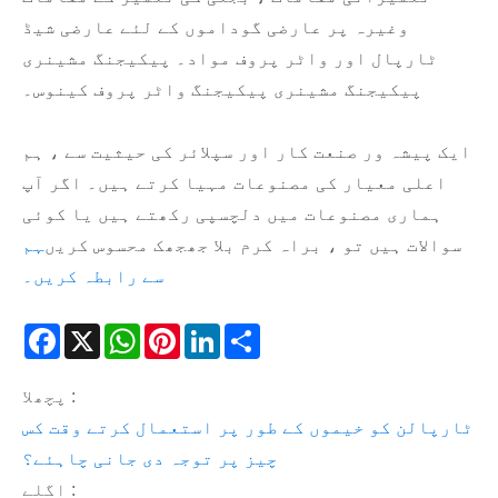
وغیرہ پر عارضی گوداموں کے لئے عارضی شیڈ
ٹارپال اور واٹر پروف مواد۔ پیکیجنگ مشینری
پیکیجنگ مشینری پیکیجنگ واٹر پروف کینوس۔
ایک پیشہ ور صنعت کار اور سپلائر کی حیثیت سے ، ہم
اعلی معیار کی مصنوعات مہیا کرتے ہیں۔ اگر آپ
ہماری مصنوعات میں دلچسپی رکھتے ہیں یا کوئی
سوالات ہیں تو ، براہ کرم بلا جھجھک محسوس کریں
ہم
سے رابطہ کریں۔
Facebook
X
WhatsApp
Pinterest
LinkedIn
Share
پچھلا :
ٹارپالن کو خیموں کے طور پر استعمال کرتے وقت کس
چیز پر توجہ دی جانی چاہئے؟
اگلے :