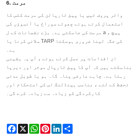
6. مرمت
واٹر پروف ٹیپ یا پیئ ٹارپالن کی مرمت کٹس کا
استعمال کرتے ہوئے چھوٹے سوراخ یا آنسوؤں کی
مرمت کی جاسکتی ہے۔ بڑے نقصانات کے ل a ، پیچ
سلائی کرنا یا TARP کی جگہ لینا ضروری ہوسکتا
ہے۔
ان اقدامات پر عمل کرتے ہوئے ، آپ یہ یقینی
بناسکتے ہیں کہ آپ کا پیئ ٹارپال موثر اور دیرپا
رہتا ہے۔ چاہے عارضی پناہ گاہ ہو یا طویل مدتی
تحفظ کے لئے ، مناسب ہینڈلنگ اس کی استحکام اور
کارکردگی کو زیادہ سے زیادہ کرے گی۔
Facebook
X
WhatsApp
Pinterest
LinkedIn
Share