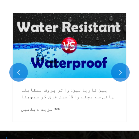
کیوں معیار ہمیشہ قلیل مدتی بچت سے
کہیں زیادہ ہوتا ہے
مزید دیکھیں >>

