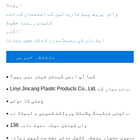
پچھلا :
واٹر پروف پیئ ٹارپالین کے استعمال کے لئے
کلیدی رہنما خطوط
اگلے :
ایک ماں کی محبت: مدرز ڈے کا جشن منانا
متعلقہ خبریں۔
کیا آپ ابھی کینٹن فیئر میں ہیں؟
Linyi Jincang Plastic Products Co., Ltd. نے بہار کے
تہوار کے بعد دوبارہ کام شروع کیا
چھٹی کا نوٹس
لینی جنکینگ پلاسٹک پروڈکٹ کمپنی ، لمیٹڈ نے
کرسمس کے دل چسپ سلاموں میں توسیع کی۔
138 واں کینٹن میلہ دعوت نامہ
کیوں معیار ہمیشہ قلیل مدتی بچت سے کہیں زیادہ