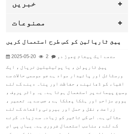
خبریں
مصنوعات
پیئ ٹارپالین کو کس طرح استعمال کریں
مجھے ایک پیغام چھوڑ دو
2
2025-05-20
پیئ ٹارپولن ، یا پولیٹیلین ترپال ، ایک
ورسٹائل اور پائیدار مواد ہے جو موسمی حالات سے
اشیاء کو ڈھانپنے ، حفاظت اور پناہ دینے کے لئے
وسیع پیمانے پر استعمال ہوتا ہے۔ یہ واٹر پروف ،
یووی مزاحم اور ہلکا پھلکا ہے ، جس سے یہ تعمیر ،
زراعت ، نقل و حمل اور بیرونی واقعات کے لئے
مثالی ہے۔ اس کی تاثیر کو زیادہ سے زیادہ کرنے
کے لئے ، مناسب استعمال ضروری ہے۔ یہاں پی ای