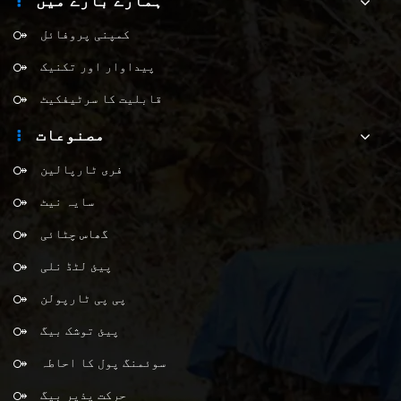
ہمارے بارے میں
کمپنی پروفائل
پیداوار اور تکنیک
قابلیت کا سرٹیفکیٹ
مصنوعات
فری ٹارپالین
سایہ نیٹ
گھاس چٹائی
پیئ لٹڈ نلی
پی پی ٹارپولن
پیئ توشک بیگ
سوئمنگ پول کا احاطہ
حرکت پذیر بیگ