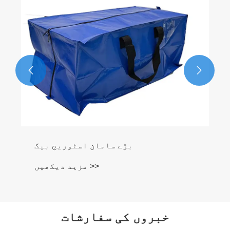
مزید دیکھیں >>


خبروں کی سفارشات