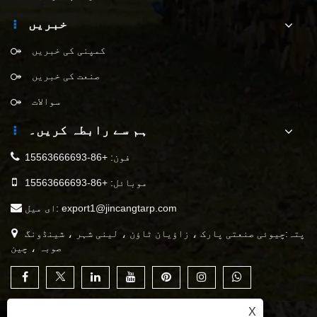
خبریں
کمپنی کی خبریں
صنعت کی خبریں
سوالات
ہم سے رابطہ کریں۔
فون:
+86-15563666693
موبائل:
+86-15563666693
export1@jincangtarp.com
ای میل:
پتہ:چیوئی صنعتی پارک ، زاؤیان ٹاؤن ، لینی شہر ، شینڈونگ
صوبہ ، چین
X