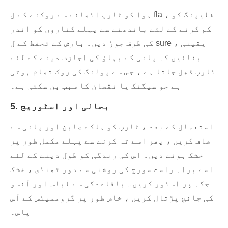
ہوا کو ٹارپ اٹھانے سے روکنے کے ل fla ، فلیپنگ کو
کم کرنے کے لئے باندھنے سے پہلے کناروں کو اندر
کی طرف جوڑ دیں۔ بارش کے تحفظ کے ل sure ، یقینی
بنائیں کہ پانی کے بہاؤ کی اجازت دینے کے لئے
ٹارپ ڈھل جاتا ہے ، جس سے پولنگ کی روک تھام ہوتی
ہے جو سیگنگ یا نقصان کا سبب بن سکتی ہے۔
5. بحالی اور اسٹوریج
استعمال کے بعد ، ٹارپ کو ہلکے صابن اور پانی سے
صاف کریں ، پھر اسے تہ کرنے سے پہلے مکمل طور پر
خشک ہونے دیں۔ اس کی زندگی کو طول دینے کے لئے
اسے براہ راست سورج کی روشنی سے دور ٹھنڈی ، خشک
جگہ پر اسٹور کریں۔ باقاعدگی سے لباس اور آنسو
کی جانچ پڑتال کریں ، خاص طور پر گروممیٹس کے آس
پاس۔