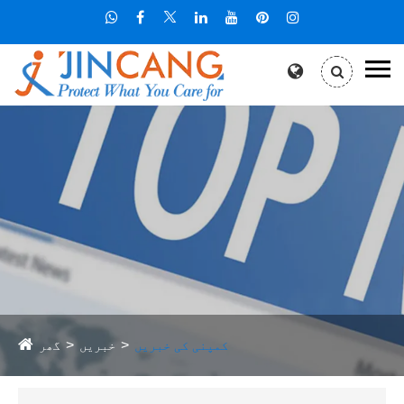
کمپنی کی خبریں
خبریں
گھر