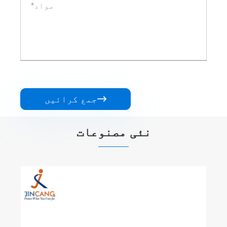

جمع کرائیں
نئی مصنوعات
نیلے رنگ کے ترپالین پیئ سوئمنگ پول
کا احاطہ کرتا ہے