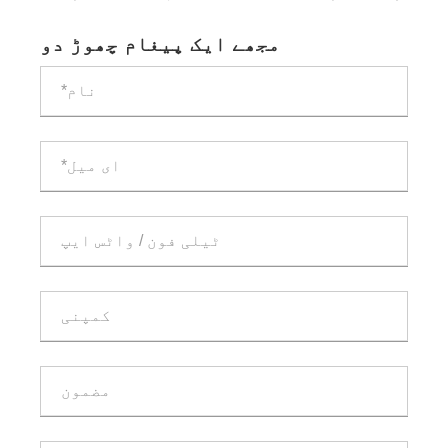
ہوتا ہے
مجھے ایک پیغام چھوڑ دو