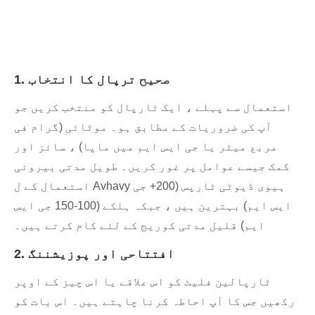
1. صحیح ترپال کا انتخاب
استعمال سے پہلے ، ایک ٹارپال کو منتخب کریں جو
آپ کی ضروریات کے مطابق ہو۔ موٹائی (گرام فی
مربع میٹر یا جی ایس ایم میں ماپا) ، سائز اور
کمک جیسے عوامل پر غور کریں۔ طویل مدتی بیرونی
استعمال کے ل Avhavy ہیوی ڈیوٹی ٹارپس (200+ جی
ایس ایم) بہترین ہیں ، جبکہ ہلکے (100-150 جی ایس
ایم) قلیل مدتی کوریج کے لئے کام کرتے ہیں۔
2. افتتاحی اور پوزیشننگ
ٹارپالین فلیٹ کو اس علاقے یا اس چیز کے اوپر
رکھیں جس کا آپ احاطہ کرنا چاہتے ہیں۔ اس بات کو