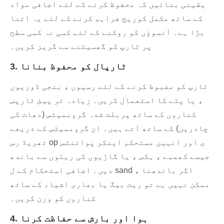
یقینی بنائیں کہ محفوظ کرنے کے لئے اضافی مواد
کے ساتھ مکمل کوریج فراہم کرنے کے لئے یہ اتنا
بڑا ہے۔ آنسوؤں کو روکنے کے لئے کسی نہ کسی سطح
پر ٹارپ کو گھسیٹنے سے گریز کریں۔
3. ٹارپال کو محفوظ بنانا
ٹارپ کو مضبوط کرنے کے لئے رسیوں ، بنجی ڈوریوں
، یا پٹے کا استعمال کریں۔ زیادہ تر پیئ ٹارپس
کناروں کے ساتھ پربلت شدہ گروممیٹس (دھات کی
چادریں) کے ساتھ آتے ہیں۔ ان گروممیٹس کے ذریعے
تھریڈ رس op ی اور انہیں مستحکم اینکر پوائنٹس
جیسے کھمبے ، ہکس ، یا گاڑیوں کی ریلوں سے باندھ
دیں۔ اضافی استحکام کے ل sand ، اگر باندھنا
ممکن نہیں ہے تو ریت بیگ یا بھاری اشیاء کے ساتھ
کناروں کو وزن کریں۔
4. ہوا اور بارش سے حفاظت کرنا