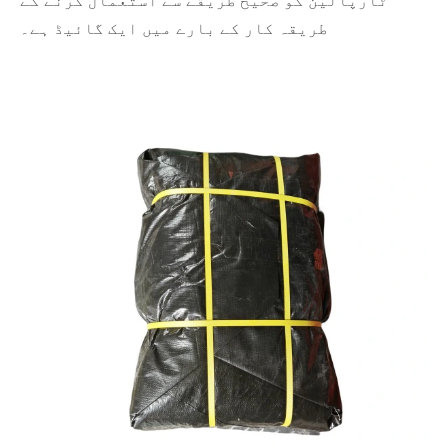
ٹارپالین کو صحیح طریقے سے استعمال کرنے کے
طریقہ کار کے بارے میں ایک گائیڈ ہے۔