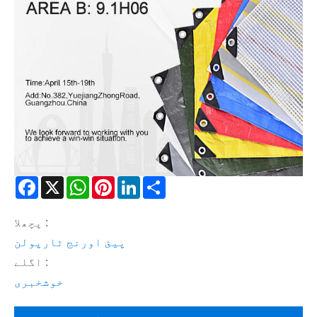
Facebook
X
WhatsApp
Pinterest
LinkedIn
Share
پچھلا :
پیئ اورنج ٹارپولن
اگلے :
خوشخبری