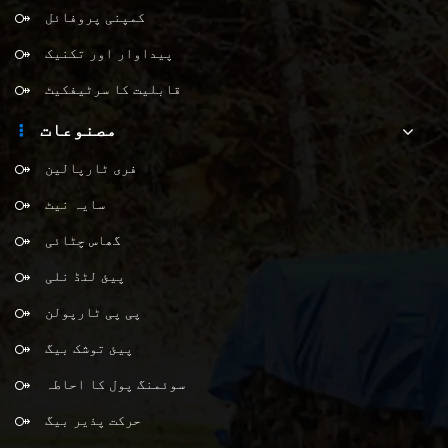
کمپنی پروفائل
پیداوار اور تکنیک
قابلیت کا سرٹیفکیٹ
مصنوعات
فری ٹارپالین
سایہ نیٹ
گھاس چٹائی
پیئ لٹڈ نلی
پی پی ٹارپولن
پیئ توشک بیگ
سوئمنگ پول کا احاطہ
حرکت پذیر بیگ