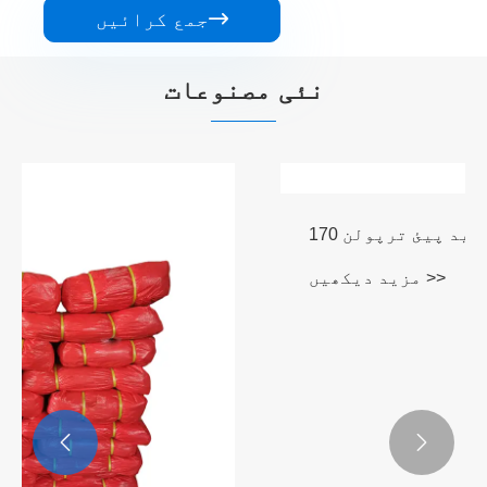

جمع کرائیں
نئی مصنوعات

