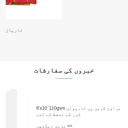
170 گرام سفید پیئ ترپولن
مزید دیکھیں >>
خبروں کی سفارشات