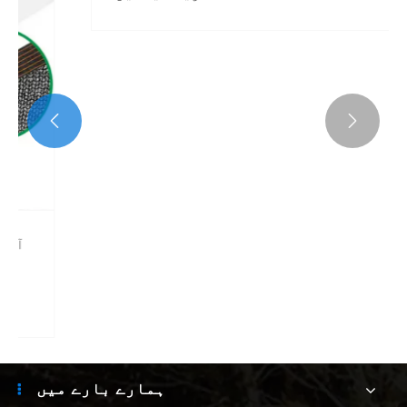
8'x10 '110gsm براؤن گرین پی ٹارپولن
کور کے تحفظ کے لئے


مزید دیکھیں >>
ہمارے بارے میں