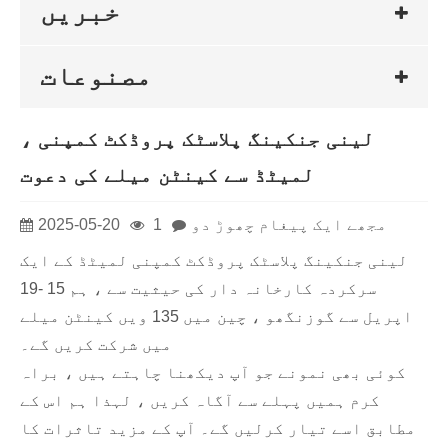
خبریں
مصنوعات
لینی جنکینگ پلاسٹک پروڈکٹ کمپنی ،
لمیٹڈ سے کینٹن میلے کی دعوت
مجھے ایک پیغام چھوڑ دو
1
2025-05-20
لینی جنکینگ پلاسٹک پروڈکٹ کمپنی لمیٹڈ کے ایک
سرکردہ کارخانہ دار کی حیثیت سے ، ہم 15 -19
اپریل سے گوزنگھو ، چین میں 135 ویں کینٹن میلے
میں شرکت کریں گے۔
کوئی بھی نمونے جو آپ دیکھنا چاہتے ہیں ، براہ
کرم ہمیں پہلے سے آگاہ کریں ، لہذا ہم اس کے
مطابق اسے تیار کرلیں گے۔ آپ کے مزید تاثرات کا