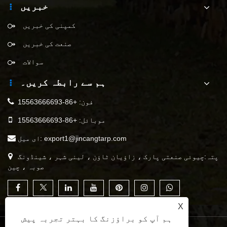
خبریں
کمپنی کی خبریں
صنعت کی خبریں
سوالات
ہم سے رابطہ کریں۔
فون:
+86-15563666693
موبائل:
+86-15563666693
export1@jincangtarp.com
ای میل:
پتہ:چیوئی صنعتی پارک ، زاؤیان ٹاؤن ، لینی شہر ، شینڈونگ
صوبہ ، چین
X
ہم آپ کو براؤزنگ کا بہتر تجربہ پیش