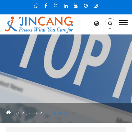
کمپنی کی خبریں
خبریں
گھر