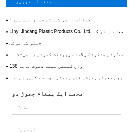
متعلقہ خبریں۔
کیا آپ ابھی کینٹن فیئر میں ہیں؟
Linyi Jincang Plastic Products Co., Ltd. نے بہار کے
تہوار کے بعد دوبارہ کام شروع کیا
چھٹی کا نوٹس
لینی جنکینگ پلاسٹک پروڈکٹ کمپنی ، لمیٹڈ نے
کرسمس کے دل چسپ سلاموں میں توسیع کی۔
138 واں کینٹن میلہ دعوت نامہ
کیوں معیار ہمیشہ قلیل مدتی بچت سے کہیں زیادہ
ہوتا ہے
مجھے ایک پیغام چھوڑ دو