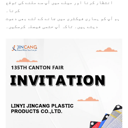
انتظار کرنا اور میلے میں آپ سے ملنے کی توقع
کرنا۔
ہم آپ کو ہماری فیکٹری میں جانے کے لئے بھی دعوت
دیتے ہیں۔ تاکہ آپ حتمی فیصلہ کرسکیں۔