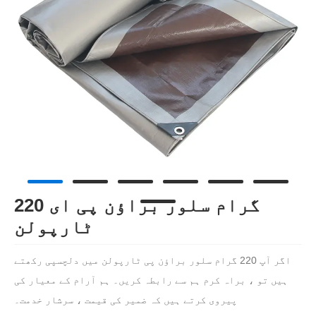
220 گرام سلور براؤن پی ای
ٹارپولن
اگر آپ 220 گرام سلور براؤن پی ٹارپولن میں دلچسپی رکھتے
ہیں تو ، براہ کرم ہم سے رابطہ کریں۔ ہم آرام کے معیار کی
پیروی کرتے ہیں کہ ضمیر کی قیمت ، سرشار خدمت۔