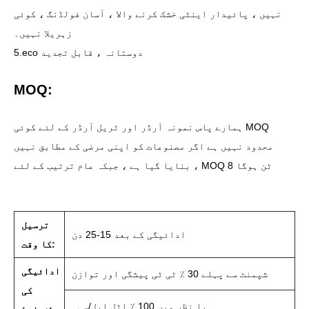
نہیں ، پائیدار اینٹی خشک کرنے والا ، آسان فولڈنگ ، کوئی
زہریلا نہیں۔
5.eco دوستانہ ، قابل تجدید
MOQ:
ہمارے پاس نمونہ آرڈر اور ٹریل آرڈر کے لئے کوئی MOQ
محدود نہیں ہے اگر مصنوعات کو اپنی مرضی کے مطابق نہیں
بنایا گیا ہے ، جبکہ عام ترتیب کے لئے ، MOQ 8 ٹن ہوگا
ترسیل
ادائیگی کے بعد 15-25 دن
کا وقت:
ادائیگی
شپمنٹ سے پہلے 30 ٪ ٹی ٹی پیشگی اور توازن
کی
یا نظر میں 100 ٪ اٹل ایل/سی۔