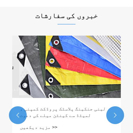
خبروں کی سفارشات
پائیدار اور لاگت سے موثر تحفظ کے لیے
120GSM گرین پیئ ترپال کیوں منتخب
کریں؟
مزید دیکھیں >>

