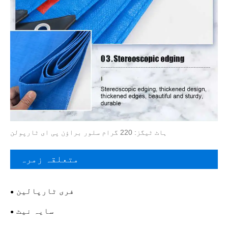
ہاٹ ٹیگز: 220 گرام سلور براؤن پی ای ٹارپولن
متعلقہ زمرہ
فری ٹارپالین
سایہ نیٹ