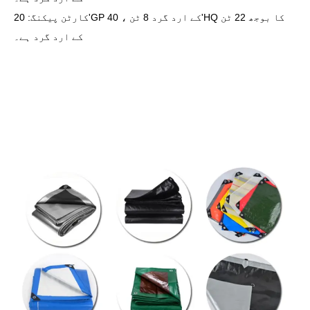
کارٹن پیکنگ: 20'GP کے ارد گرد 8 ٹن ، 40'HQ کا بوجھ 22 ٹن
کے ارد گرد ہے۔