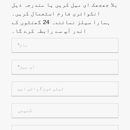
بلا جھجھک ای میل کریں یا مندرجہ ذیل
انکوائری فارم استعمال کریں۔
ہمارا سیلز نمائندہ 24 گھنٹوں کے
اندر آپ سے رابطہ کرے گا۔