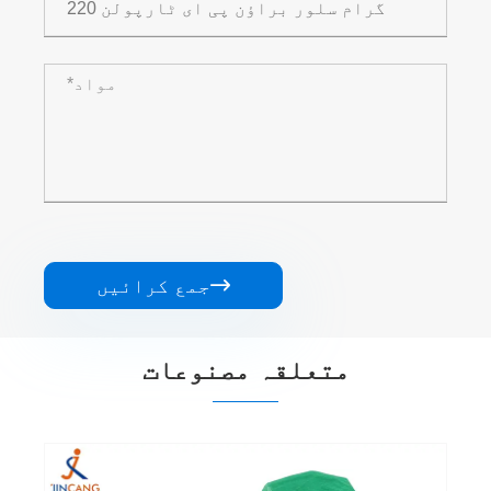

جمع کرائیں
متعلقہ مصنوعات