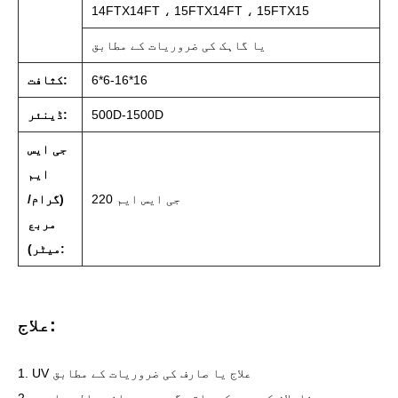
14FTX14FT ، 15FTX14FT ، 15FTX15
یا گاہک کی ضروریات کے مطابق
6*6-16*16
کثافت:
500D-1500D
ڈینئر:
جی ایس
ایم
220 جی ایس ایم
(گرام/
مربع
میٹر):
علاج:
1. UV علاج یا صارف کی ضروریات کے مطابق
2. ہیم میں نایلان کی رسی کے ساتھ گرمی سے چلنے والے چاروں