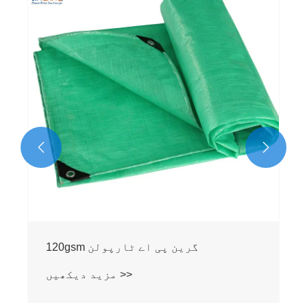
بلیک سلور 240 ورجن پی اے ٹارپولن
مزید دیکھیں >>

