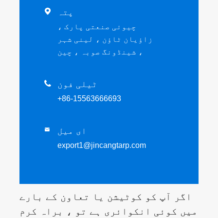
پتہ

چیوئی صنعتی پارک ،
زاؤیان ٹاؤن ، لینی شہر
، شینڈونگ صوبہ ، چین
ٹیلی فون

+86-15563666693
ای میل

export1@jincangtarp.com
اگر آپ کو کوٹیشن یا تعاون کے بارے
میں کوئی انکوائری ہے تو ، براہ کرم