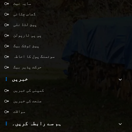
سایہ نیٹ
گھاس چٹائی
پیئ لٹڈ نلی
پی پی ٹارپولن
پیئ توشک بیگ
سوئمنگ پول کا احاطہ
حرکت پذیر بیگ
خبریں
کمپنی کی خبریں
صنعت کی خبریں
سوالات
ہم سے رابطہ کریں۔