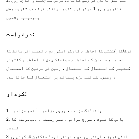
کناروں ، ہر 1 میٹر اور تقویت یافتہ کونے کو تقویت بخش
ایلومینیم چشموں
درخواست:
ٹرک/کار/کشتی کا احاطہ ، کارگو اسٹوریج ، تعمیراتی سائٹ کا
احاطہ ، سامان کے احاطہ ، سوئمنگ پول کا احاطہ ، کنٹینر
کنٹینر کے استعمال کے استعمال ، زمین کی تزئین کا استعمال
، وغیرہ کے لئے بڑے پیمانے پر استعمال کیا جاتا ہے۔
کردار:
1. بائنڈنگ مزاحم ، پریس مزاحم ، آنسو مزاحم۔
2. پانی کا ثبوت ، سورج مزاحم ، عمر رسیدہ ، پھپھوندی کا
ثبوت۔
3.انٹی فریز ، اینٹی یو وی ، اینٹی ایسڈ سنکنرن 4. کوئی بو