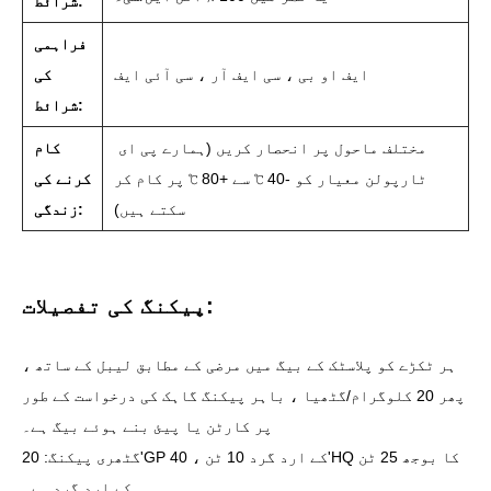
شرائط:
فراہمی
ایف او بی ، سی ایف آر ، سی آئی ایف
کی
شرائط:
مختلف ماحول پر انحصار کریں (ہمارے پی ای
کام
ٹارپولن معیار کو -40 ℃ سے +80 ℃ پر کام کر
کرنے کی
سکتے ہیں)
زندگی:
پیکنگ کی تفصیلات:
ہر ٹکڑے کو پلاسٹک کے بیگ میں مرضی کے مطابق لیبل کے ساتھ ،
پھر 20 کلوگرام/گٹھیا ، باہر پیکنگ گاہک کی درخواست کے طور
پر کارٹن یا پیئ بنے ہوئے بیگ ہے۔
گٹھری پیکنگ: 20'GP کے ارد گرد 10 ٹن ، 40'HQ کا بوجھ 25 ٹن
کے ارد گرد ہے۔