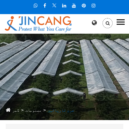
فری ٹارپالین
مصنوعات
گھر