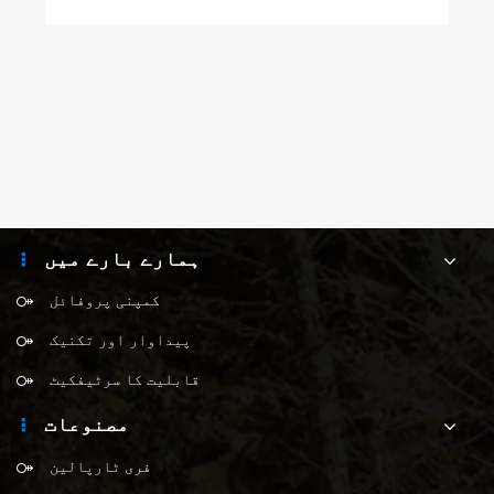
ہمارے بارے میں
کمپنی پروفائل
پیداوار اور تکنیک
قابلیت کا سرٹیفکیٹ
مصنوعات
فری ٹارپالین