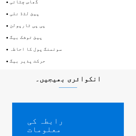
گھاس چٹائی
پیئ لٹڈ نلی
پی پی ٹارپولن
پیئ توشک بیگ
سوئمنگ پول کا احاطہ
حرکت پذیر بیگ
انکوائری بھیجیں۔
رابطہ کی
معلومات