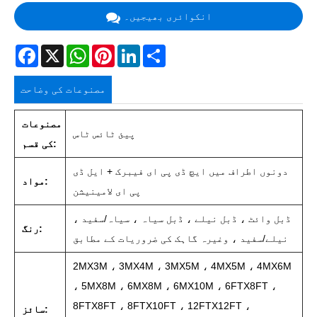
انکوائری بھیجیں۔
Facebook
X
WhatsApp
Pinterest
LinkedIn
Share
مصنوعات کی وضاحت
مصنوعات
پیئ ٹائس ٹاس
کی قسم:
دونوں اطراف میں ایچ ڈی پی ای فیبرک + ایل ڈی
مواد:
پی ای لامینیشن
ڈبل وائٹ ، ڈبل نیلے ، ڈبل سیاہ ، سیاہ/سفید ،
رنگ:
نیلے/سفید ، وغیرہ گاہک کی ضروریات کے مطابق
2MX3M ، 3MX4M ، 3MX5M ، 4MX5M ، 4MX6M
، 5MX8M ، 6MX8M ، 6MX10M ، 6FTX8FT ،
8FTX8FT ، 8FTX10FT ، 12FTX12FT ،
سائز: